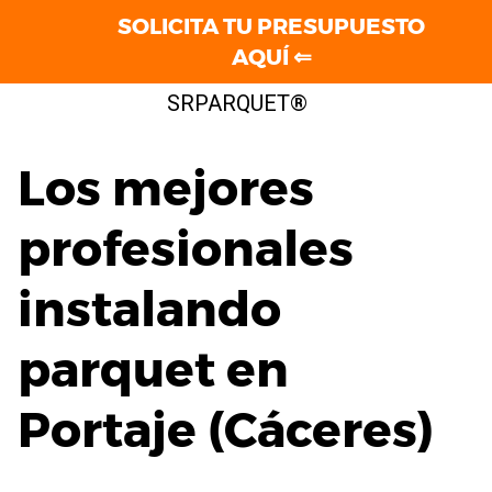
SOLICITA TU PRESUPUESTO
AQUÍ ⇐
Saltar
SRPARQUET®
al
contenido
Los mejores
profesionales
instalando
parquet en
Portaje (Cáceres)