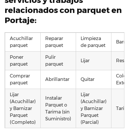
servicios y trabajos
relacionados con parquet en
Portaje:
Acuchillar
Reparar
Limpieza
Barni
parquet
parquet
de parquet
Poner
Pulir
Lijar
Resta
parquet
parquet
Comprar
Coloc
Abrillantar
Quitar
parquet
Exteri
Lijar
Lijar
Instalar
(Acuchillar)
(Acuchillar)
Parquet o
y Barnizar
y Barnizar
Tarim
Tarima (sin
Parquet
Parquet
Suministro)
(Completo)
(Parcial)