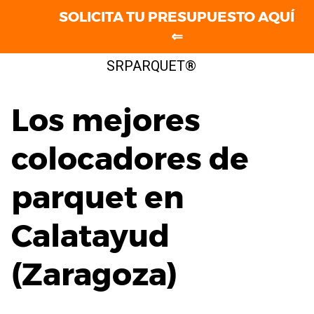
SOLICITA TU PRESUPUESTO AQUÍ
⇐
Saltar
SRPARQUET®
al
contenido
Los mejores
colocadores de
parquet en
Calatayud
(Zaragoza)