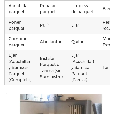
Acuchillar
Reparar
Limpieza
Barni
parquet
parquet
de parquet
Poner
Resta
Pulir
Lijar
parquet
recup
Comprar
Monta
Abrillantar
Quitar
parquet
Exteri
Lijar
Lijar
Instalar
(Acuchillar)
(Acuchillar)
Parquet o
y Barnizar
y Barnizar
Tarim
Tarima (sin
Parquet
Parquet
Suministro)
(Completo)
(Parcial)
Poner
Colocar
Instalar
parquet o
parquet o
parquet o
Otros
Tarima
Tarima
Tarima
como 
Local
Vivienda
Vivienda
parqu