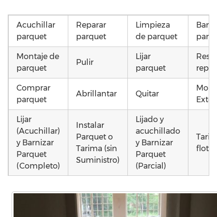
Acuchillar
Reparar
Limpieza
Barni
parquet
parquet
de parquet
parq
Montaje de
Lijar
Resta
Pulir
parquet
parquet
repar
Comprar
Mont
Abrillantar
Quitar
parquet
Exter
Lijar
Lijado y
Instalar
(Acuchillar)
acuchillado
Parquet o
Tari
y Barnizar
y Barnizar
Tarima (sin
flota
Parquet
Parquet
Suministro)
(Completo)
(Parcial)
Otros
Instalar
Instalar
Colocar
como
parquet o
parquet o
parquet o
parq