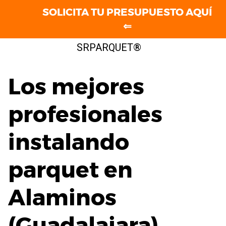
SOLICITA TU PRESUPUESTO AQUÍ
⇐
Saltar
SRPARQUET®
al
contenido
Los mejores
profesionales
instalando
parquet en
Alaminos
(Guadalajara)