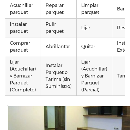
Acuchillar
Reparar
Limpiar
Barni
parquet
parquet
parquet
Instalar
Pulir
Lijar
Resta
parquet
parquet
Comprar
Insta
Abrillantar
Quitar
parquet
Exteri
Lijar
Lijar
Instalar
(Acuchillar)
(Acuchillar)
Parquet o
y Barnizar
y Barnizar
Tarim
Tarima (sin
Parquet
Parquet
Suministro)
(Completo)
(Parcial)
Poner
Colocar
Colocar
parquet o
parquet o
parquet o
Otros
Tarima
Tarima
Tarima
como 
Local
Vivienda
Vivienda
parq
Comercial
(Completa)
(Parcial)