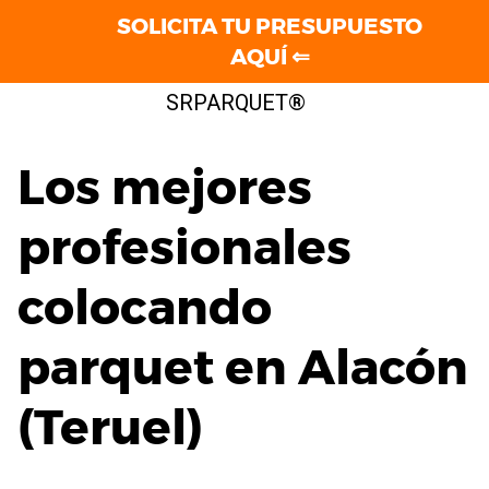
SOLICITA TU PRESUPUESTO
AQUÍ ⇐
Saltar
SRPARQUET®
al
contenido
Los mejores
profesionales
colocando
parquet en Alacón
(Teruel)